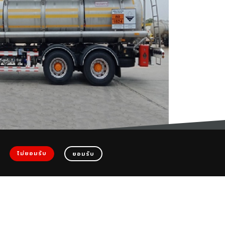
รจุชั่วคราวลงรถแท้งค์ติดตรึง
ไม่ยอมรับ
ยอมรับ
© Siam PVS Chemicals Company Limited.